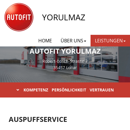
YORULMAZ
HOME
ÜBER UNS
LEISTUNGEN
AUTOFIT YORULMAZ
Robert-Bosch-Strasse 7
35457 Lollar
KOMPETENZ PERSÖNLICHKEIT VERTRAUEN
AUSPUFFSERVICE